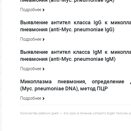
Подробнее
Выявление антител класса IgG к микопл
пневмония (anti-Myc. pneumoniae IgG)
Подробнее
Выявление антител класса IgM к микопл
пневмония (anti-Myc. pneumoniae IgM)
Подробнее
Микоплазма пневмония, определение
(Myc. pneumoniae DNA), метод ПЦР
Подробнее
Количество рабочих дней — это срок в течение которого будет получен 