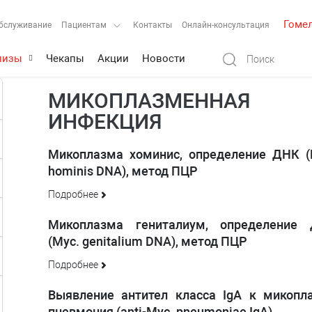
Гоме
бслуживание
Пациентам
Контакты
Онлайн-консультация
лизы
Чекапы
Акции
Новости
МИКОПЛАЗМЕННАЯ
ИНФЕКЦИЯ
Микоплазма хоминис, определение ДНК (
hominis DNA), метод ПЦР
Подробнее
Микоплазма гениталиум, определение
(Myc. genitalium DNA), метод ПЦР
Подробнее
Выявление антител класса IgА к микопл
пневмония (anti-Myc. pneumoniae IgA)